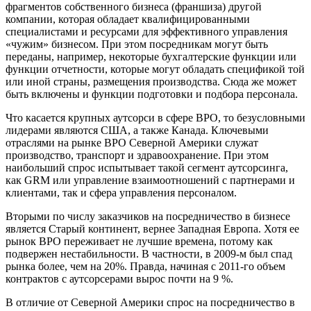
фрагментов собственного бизнеса (франшиза) другой
компании, которая обладает квалифицированными
специалистами и ресурсами для эффективного управления
«чужим» бизнесом. При этом посредникам могут быть
переданы, например, некоторые бухгалтерские функции или
функции отчетности, которые могут обладать спецификой той
или иной страны, размещения производства. Сюда же может
быть включены и функции подготовки и подбора персонала.
Что касается крупных аутсорси в сфере BPO, то безусловными
лидерами являются США, а также Канада. Ключевыми
отраслями на рынке BPO Северной Америки служат
производство, транспорт и здравоохранение. При этом
наибольший спрос испытывает такой сегмент аутсорсинга,
как GRM или управление взаимоотношений с партнерами и
клиентами, так и сфера управления персоналом.
Вторыми по числу заказчиков на посредничество в бизнесе
является Старый континент, вернее Западная Европа. Хотя ее
рынок BPO переживает не лучшие времена, потому как
подвержен нестабильности. В частности, в 2009-м был спад
рынка более, чем на 20%. Правда, начиная с 2011-го объем
контрактов с аутсорсерами вырос почти на 9 %.
В отличие от Северной Америки спрос на посредничество в