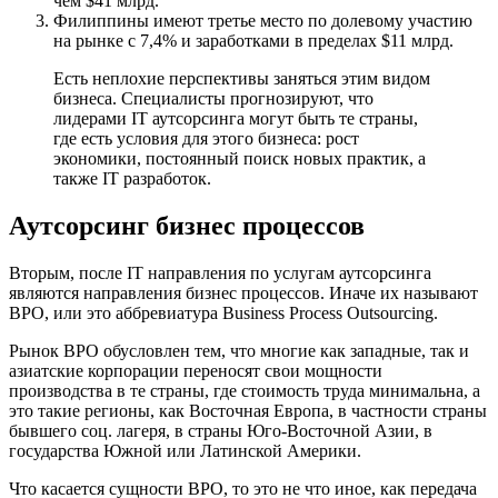
чем $41 млрд.
Филиппины имеют третье место по долевому участию
на рынке с 7,4% и заработками в пределах $11 млрд.
Есть неплохие перспективы заняться этим видом
бизнеса. Специалисты прогнозируют, что
лидерами IT аутсорсинга могут быть те страны,
где есть условия для этого бизнеса: рост
экономики, постоянный поиск новых практик, а
также IT разработок.
Аутсорсинг бизнес процессов
Вторым, после IT направления по услугам аутсорсинга
являются направления бизнес процессов. Иначе их называют
BPO, или это аббревиатура Business Process Outsourcing.
Рынок BPO обусловлен тем, что многие как западные, так и
азиатские корпорации переносят свои мощности
производства в те страны, где стоимость труда минимальна, а
это такие регионы, как Восточная Европа, в частности страны
бывшего соц. лагеря, в страны Юго-Восточной Азии, в
государства Южной или Латинской Америки.
Что касается сущности BPO, то это не что иное, как передача