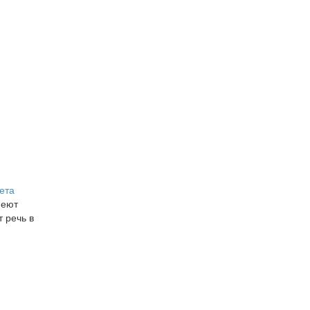
ета
меют
 речь в