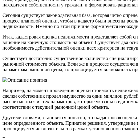
находится в собственности у граждан, и формировать рациона
Сегодня существует законодательная база, которая четко опр
процесс плановой оценки, чтобы в кадастр были внесены реа
недвижимость. Именно по этой причине формируется необходи
Итак, кадастровая оценка недвижимости представляет собой с
влияние на конечную стоимость на объект. Существует два ос
необходимость действительной оценки всех критериев на теку
Существует достаточно существенное количество специализир
рыночной стоимости объекта. Если же в процессе осуществлен
параметрам рыночной цены, то провоцируется возможность про
Например, на момент проведения оценки стоимость недвижимос
сделки собственник продал имущество за один миллион рублей
рассчитываться из тех параметров, которые указаны в едином 
соответствии с текущей рыночной ценой объекта.
Другими словами, становится понятно, что кадастровая оценк
цене определенного объекта. Принятие решения, утверждение п
провоцируется исключительно в рамках установленного законо