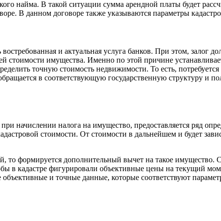
кого найма. В такой ситуации сумма арендной платы будет рас
оре. В данном договоре также указываются параметры кадастро
востребованная и актуальная услуга банков. При этом, залог д
щей стоимости имущества. Именно по этой причине устанавлива
ределить точную стоимость недвижимости. То есть, потребуется
е обращается в соответствующую государственную структуру и 
 при начислении налога на имущество, предоставляется ряд опр
адастровой стоимости. От стоимости в дальнейшем и будет зави
й, то формируется дополнительный вычет на такое имущество. 
бы в кадастре фигурировали объективные цены на текущий моме
ее объективные и точные данные, которые соответствуют параме