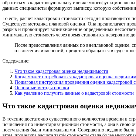
обратиться в кадастровую палату или же многофункциональный
данных специалисты формируют выписку, которую собственник
То есть, расчет кадастровой стоимости сегодня производится
Существует методика плановой оценки. Она предполагает прове
разрыв и провоцирует возникновение определенных несоответст
минимальную стоимость через время становится невероятно дор
После предоставления данных по внеплановой оценке, сп
от внесения изменений, придется обращаться в суд с пр
Содержание:
Что такое кадастровая оценка недвижимости
Когда может потребоваться кадастровая оценка недвижи
Пошаговая инструкция проведения оценки кадастровой 
Основные методы оценки
Как удаленно получить данные о кадастровой стоимости
Что такое кадастровая оценка недвижи
В течение достаточно существенного количества времени в ст
исчисления по инвентаризационной стоимости, а она в свою 
поступления были минимальными. Совершенно недавно были в
этом, процедура расчета такой стоимости стала более многогр