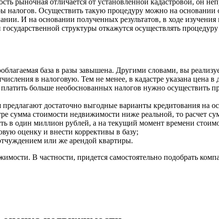
ость рыночная отличается от установленной кадастровой, он не
ры налогов. Осуществить такую процедуру можно на основании о
ании. И на основании полученных результатов, в ходе изучени
государственной структуры откажутся осуществлять процедуру 
ооблагаемая база в разы завышена. Другими словами, вы реализу
числения в налоговую. Тем не менее, в кадастре указана цена в
не платить больше необоснованных налогов нужно осуществить п
я предлагают достаточно выгодные варианты кредитования на ос
тре сумма стоимости недвижимости ниже реальной, то расчет су
сть в один миллион рублей, а на текущий момент времени стоимо
вую оценку и внести коррективы в базу;
 отчуждением или же арендой квартиры.
имости. В частности, придется самостоятельно подобрать комп