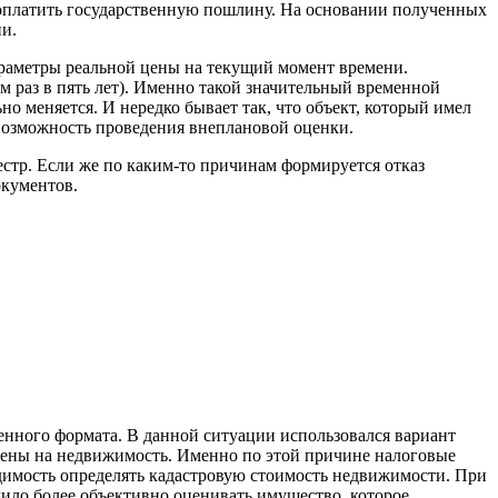
и оплатить государственную пошлину. На основании полученных
и.
параметры реальной цены на текущий момент времени.
м раз в пять лет). Именно такой значительный временной
о меняется. И нередко бывает так, что объект, который имел
 возможность проведения внеплановой оценки.
стр. Если же по каким-то причинам формируется отказ
окументов.
енного формата. В данной ситуации использовался вариант
цены на недвижимость. Именно по этой причине налоговые
имость определять кадастровую стоимость недвижимости. При
лило более объективно оценивать имущество, которое