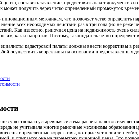
 центр, составить заявление, предоставить пакет документов 
 может получить через четко определенный промежуток времен
 по инновационным методикам, что позволяет четко определить 
дение всех необходимых действий раз в три года (но не реже че
вий. Как известно, рыночная цена на недвижимость очень сильн
огим, как и напротив. Поэтому, законодатель четко определяет
ециалисты кадастровой палаты должны внести коррективы в рее
осьбой осуществить коррективы на основании предоставленных д
мости
стоимости
мости
ране существовала устаревшая система расчета налогов имуществ
очередь не учитывала многие рыночные механизмы образования 
несены определенные коррективы, которые установили необход
анной, и опирается она на параметрах рыночной цены. Это позво