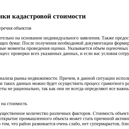
нки кадастровой стоимости
еречня объектов
ельно на основании индивидуального заявления. Также предост
щих бумаг. После получения необходимой документации формиру
ые моменты проведения оценки. Указывается объем оценочных д
цесс проверки всех указанных данных, и если вас условия сотр
анализа рынка недвижимости. Причем, в данной ситуации исполь
и таких данных можно будет осуществить процесс грамотного рас
еты не рационально, так как они не всегда определяют все важн
 на стоимость
 существенное количество различных факторов. Стоимость объект
открытие промышленного объекта может стать причиной активног
том, что район развивается очень слабо, нет супермаркетов, бли