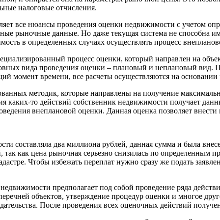
льные налоговые отчисления.
еделяет все нюансы проведения оценки недвижимости с учетом о
льные рыночные данные. Но даже текущая система не способна
мость в определенных случаях осуществлять процесс внепланов
пециализированный процесс оценки, который направлен на объе
новных вида проведения оценки – плановый и неплановый вид. 
щий момент времени, все расчеты осуществляются на основании 
ованных методик, которые направлены на получение максимально
ия каких-то действий собственник недвижимости получает данны
ведения внеплановой оценки. Данная оценка позволяет внести к
ти составляла два миллиона рублей, данная сумма и была внес
, так как цена рыночная серьезно снизилась по определенным п
кадастре. Чтобы избежать переплат нужно сразу же подать заявл
а недвижимости предполагает под собой проведение ряда дейст
еречней объектов, утверждение процедур оценки и многое друго
дательства. После проведения всех оценочных действий получен