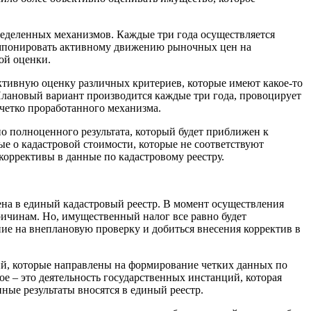
пределенных механизмов. Каждые три года осуществляется
 импонировать активному движению рыночных цен на
ой оценки.
ктивную оценку различных критериев, которые имеют какое-то
Плановый вариант производится каждые три года, провоцирует
четко проработанного механизма.
 полноценного результата, который будет приближен к
е о кадастровой стоимости, которые не соответствуют
оррективы в данные по кадастровому реестру.
ена в единый кадастровый реестр. В момент осуществления
ричинам. Но, имущественный налог все равно будет
ение на внеплановую проверку и добиться внесения корректив в
вий, которые направлены на формирование четких данных по
е – это деятельность государственных инстанций, которая
ные результаты вносятся в единый реестр.