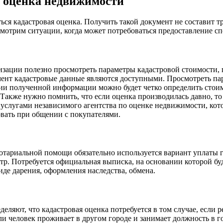
я оценка недвижимости
ься кадастровая оценка. Получить такой документ не составит 
смотрим ситуации, когда может потребоваться предоставление с
зации полезно просмотреть параметры кадастровой стоимости, п
омент кадастровые данные являются доступными. Просмотреть п
ии полученной информации можно будет четко определить стоим
акже нужно помнить, что если оценка производилась давно, то 
я услугами независимого агентства по оценке недвижимости, ко
вать при общении с покупателями.
нотариальной помощи обязательно используется вариант уплат
тр. Потребуется официальная выписка, на основании которой бу
иде дарения, оформления наследства, обмена.
еляют, что кадастровая оценка потребуется в том случае, если
ли человек проживает в другом городе и занимает должность в 