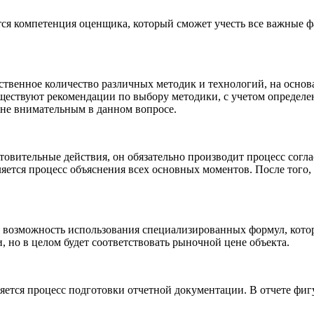
ся компетенция оценщика, который сможет учесть все важные 
ственное количество различных методик и технологий, на осно
ществуют рекомендации по выбору методики, с учетом определен
йне внимательным в данном вопросе.
отовительные действия, он обязательно производит процесс сог
тся процесс объяснения всех основных моментов. После того, к
я возможность использования специализированных формул, кот
 но в целом будет соответствовать рыночной цене объекта.
ется процесс подготовки отчетной документации. В отчете фиг