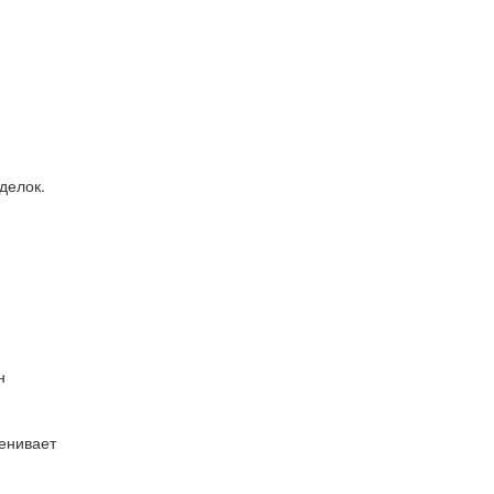
делок.
н
ценивает