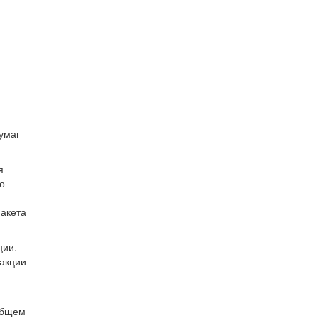
умаг
я
о
пакета
ции.
 акции
общем