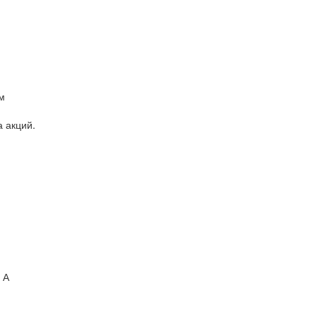
м
 акций.
 А