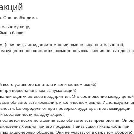
 акций
о. Она необходима:
тельному лицу;
йма в банке;
я (слияния, ликвидации компании, смене вида деятельности);
этом существенно снижается возможность заключения не выгодных с
всего уставного капитала и количеством акций;
я при первоначальном выпуске акций;
овании оценки активов предприятия. Это соотношение между ценой
объем обязательств компании, и количеством акций. Используется о
ьности. Ее определяют при проверках аудиторы, при ликвидации
и собственности на одну акцию;
я остается после погашения всех обязательств предприятия. Он о
ыкновенных акций при его продаже. Наивысшая ликвидность при
ытых акционерных обществ. Они не участвуют в открытом обороте;