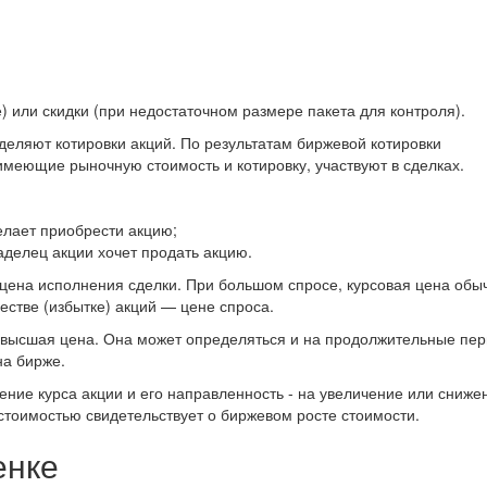
) или скидки (при недостаточном размере пакета для контроля).
еляют котировки акций. По результатам биржевой котировки
имеющие рыночную стоимость и котировку, участвуют в сделках.
елает приобрести акцию;
аделец акции хочет продать акцию.
 цена исполнения сделки. При большом спросе, курсовая цена обы
стве (избытке) акций — цене спроса.
 высшая цена. Она может определяться и на продолжительные пе
на бирже.
ние курса акции и его направленность - на увеличение или сниже
тоимостью свидетельствует о биржевом росте стоимости.
енке