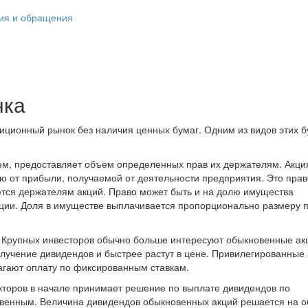
ния и обращения
нка
иционный рынок без наличия ценных бумаг. Одним из видов этих б
м, предоставляет объем определенных прав их держателям. Акци
 от прибыли, получаемой от деятельности предприятия. Это прав
ются держателям акций. Право может быть и на долю имущества
дации. Доля в имуществе выплачивается пропорционально размеру 
 Крупных инвесторов обычно больше интересуют обыкновенные ак
олучение дивидендов и быстрее растут в цене. Привилегированные
гают оплату по фиксированным ставкам.
кторов в начале принимает решение по выплате дивидендов по
овенным. Величина дивидендов обыкновенных акций решается на 