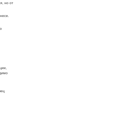
я, но от
несе.
о
ции,
одимо
лец