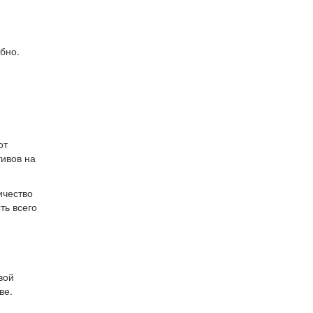
бно.
от
тивов на
ичество
ть всего
м
вой
ве.