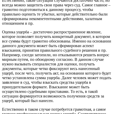
Естественно, такие ситуации случаются достаточно часто, но
всегда можно защитить свои права через суд. Самое главное –
грамотно подготовиться к данному процессу, чтобы
правильно оценить те убытки, которые действительно были
сформированы некомпетентными действиями, халатным
отношением и пр.
Оценка ущерба – достаточно распространенное явление,
которое позволяет получить конкретный документ, в котором
все суммы будут грамотно обоснованы. Именно на основании
данного документа может быть сформирован аспект
взыскания, принятия правильного судебного решения и пр.
Например, соседи затопили, но отказываются решить вопрос
мирным путем, по обоюдному согласию. В данном случае
нужно вызывать специалистов для оценки, получать
документы, которые четко фиксируют весь нанесенный
ущерб, после чего, получить акт, на основании которого будет
четко установлена сумма ущерба. Далее человек может подать
заявление в суд, чтобы взыскать средства ущерба в
принудительном формате. Взыскание может быть
осуществлено судебными приставами. То есть, в такой
ситуации формируется возможность получения средств за
ущерб, который был нанесен.
Естественно в таком случае потребуется грамотная, а самое
главное профессиональная оценка ущерба. Соответственно,