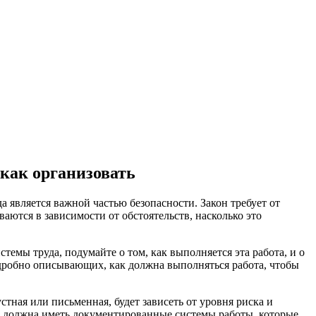
 как организовать
а является важной частью безопасности. Закон требует от
аются в зависимости от обстоятельств, насколько это
темы труда, подумайте о том, как выполняется эта работа, и о
подробно описывающих, как должна выполняться работа, чтобы
ная или письменная, будет зависеть от уровня риска и
и, должна иметь документированные системы работы, которые