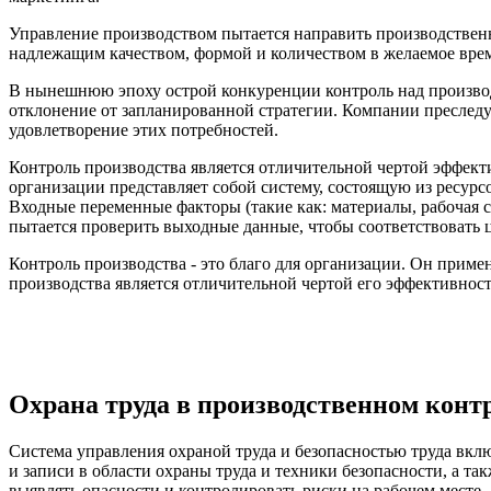
Управление производством пытается направить производственны
надлежащим качеством, формой и количеством в желаемое врем
В нынешнюю эпоху острой конкуренции контроль над производс
отклонение от запланированной стратегии. Компании преслед
удовлетворение этих потребностей.
Контроль производства является отличительной чертой эффекти
организации представляет собой систему, состоящую из ресурс
Входные переменные факторы (такие как: материалы, рабочая 
пытается проверить выходные данные, чтобы соответствовать 
Контроль производства - это благо для организации. Он приме
производства является отличительной чертой его эффективност
Охрана труда в производственном конт
Система управления охраной труда и безопасностью труда вклю
и записи в области охраны труда и техники безопасности, а 
выявлять опасности и контролировать риски на рабочем месте.