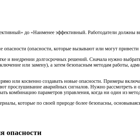
фективный» до «Наименее эффективный. Работодатели должны в
е опасности (опасности, которые вызывают или могут привести 
тке и внедрении долгосрочных решений. Сначала нужно выбрать 
лючение или замену), а затем безопасным методам работы, адм
прямо или косвенно создавать новые опасности. Примеры включаю
няют прослушивание аварийных сигналов. Нужно рассмотреть и о
вать комбинацию параметров управления, когда ни один из мето
риалы, которые по своей природе более безопасны, основывая
ля опасности