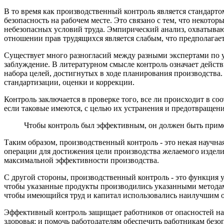
В то время как производственный контроль является стандар
безопасность на рабочем месте. Это связано с тем, что некото
небезопасных условий труда. Эмпирический анализ, охватывающ
отношении прав трудящихся является слабым, что предполагае
Существует много разногласий между разными экспертами по 
заблуждение. В литературном смысле контроль означает действ
набора целей, достигнутых в ходе планирования производства
стандартизации, оценки и коррекции.
Контроль заключается в проверке того, все ли происходит в с
если таковые имеются, с целью их устранения и предотвращения
Чтобы контроль был эффективным, он должен быть прим
Таким образом, производственный контроль - это некая научн
операции для достижения цели производства желаемого издели
максимальной эффективности производства.
С другой стороны, производственный контроль - это функция у
чтобы указанные продукты производились указанными методами
чтобы имеющийся труд и капитал использовались наилучшим о
Эффективный контроль защищает работников от опасностей на 
здоровья; и помочь работодателям обеспечить работникам безо