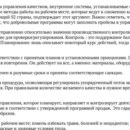
том управления качеством, внутренние системы, устанавливаем
рые методы работы на рабочем месте, которые ведут к снижению 
ий 92 страны, подтверждает этот аргумент. Важно отметить, чт
т, что добровольные программы могут заполнить пробелы в упра
управлению относительно значения производственного контроля
ие для проверки/регулирования. Контроль - это поддержание ба
. Планирование лишь описывает некоторый курс действий, тогд
оответствии с принятым планом и установленными принципами. Ц
 повторения. Он действует на все, а именно: материалы, оборудо
енен в разумные сроки и приняты соответствующие санкции.
ая процедура, позволяющая регулировать упорядоченный поток 
я. При правильном количестве желаемого качества в нужное вр
правления, которое планирует, направляет и контролирует деят
 в соответствии с утвержденной программой продаж. Это гарант
бразом.
рабочем месте; помочь избежать травм, болезней и инцидентов;
пасные и здоровые условия труда.