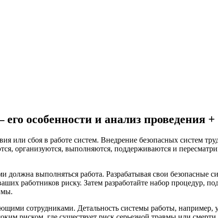
 его особенности и анализ проведения +
ия или сбоя в работе систем. Внедрение безопасных систем труд
тся, организуются, выполняются, поддерживаются и пересматрив
ми должна выполняться работа. Разрабатывая свои безопасные сис
 ваших работников риску. Затем разработайте набор процедур, 
вмы.
ими сотрудниками. Детальность системы работы, например, уст
оким риском, где существует риск серьезной травмы или смерт