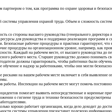
партнером о том, как программа по охране здоровья и безопас
истемы управления охраной труда. Объем и сложность системы 
:
ость со стороны высшего руководства (генерального директора
 ресурсы для руководства и поддержки реализации программ и с
. Безопасные рабочие процедуры и практики гарантируют, что 
чие процедуры на организационном уровне, например, как пров
сности. Каждый на рабочем месте, от высшего руководства до п
асного рабочего места. Старшее руководство должно понимать с
отодатели должны гарантировать, чтобы работники были обуче
е обучение и надзор за работниками, чтобы они могли безопасн
 рисками на вашем рабочем месте включает в себя выявление оп
вмы.
в работы. Инспекции на рабочем месте могут помочь постоянно
нцидентов помогает выявить непосредственные и коренные при
жении о гигиене труда и технике безопасности предусмотрены
работодателями.
лько хорошо работает организация, когда дело доходит до дости
ельности системы управления предоставит полезную информацию