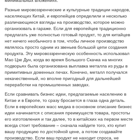
минимальных вложениях.
Разные мировоззренческие и культурные традиции народов,
населяющих Китай, и европейцев определили и несколько
различающиеся взгляды на производство, которое можно
организовать в гараже. Если для европейцев традиционно
предлагать уже полностью готовый продукт, то для китайцев
нет ничего необычного в том, чтобы личное производство
являлось просто одним из звеньев большой цепи создания
продукта. Эту мировоззренческую особенность использовал
Мао Цзе Дун, когда во время Большого Скачка на многих
подворьях была организована выплавка металла из руды в
примитивных доменных печах. Конечно, металл получался
некачественный, но вполне пригодный для дальнейшей
переработки на промышленных заводах.
Если сравнивать бизнес идеи, предлагаемые населению в
Китае и в Европе, то сразу бросается в глаза одна деталь.
Если в европейских масс медиа в основном описание бизнес
идеи начинается с описания преимуществ товара, простоты
его изготовления и так далее, то в китайских на первом месте
всегда стоит требование – сначала найдите того, кто купит
вашу продукцию по достойной цене, а потом создавайте
производство. Если ваш продукт не находит спроса, не