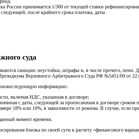
риод.
ка России принимается 1/300 от текущей ставки рефинансирован
 следующей, после крайнего срока платежа, даты.
жного суда
ываются санкции: неустойки, штрафы и, в числе прочего, пени. 
Президиума Верховного Арбитражного Суда РФ №5451/09 от 22.0
ту нижеследующую информацию:
сти, включая НДС, указанная в договоре;
 начиная с даты, следующей за прописанным в договоре сроком 
азмере 18% или 10%, в зависимости от режима. В случае, если п
данный момент времени.
сирования близка по своей сути к расчету «финансового варианта