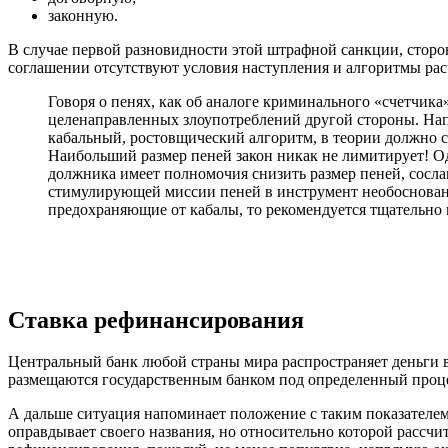
законную.
В случае первой разновидности этой штрафной санкции, стороны
соглашении отсутствуют условия наступления и алгоритмы расч
Говоря о пенях, как об аналоге криминального «счетчика
целенаправленных злоупотреблений другой стороны. Напр
кабальный, ростовщический алгоритм, в теории должно с
Наибольший размер пеней закон никак не лимитирует! Одн
должника имеет полномочия снизить размер пеней, сосла
стимулирующей миссии пеней в инструмент необоснованно
предохраняющие от кабалы, то рекомендуется тщательно
Ставка рефинансирования
Центральный банк любой страны мира распространяет деньги в
размещаются государственным банком под определенный проц
А дальше ситуация напоминает положение с таким показателем,
оправдывает своего названия, но относительно которой рассчи