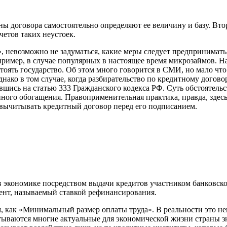
 договора самостоятельно определяют ее величину и базу. Втора
етов таких неустоек.
», невозможно не задуматься, какие меры следует предпринимать
имер, в случае популярных в настоящее время микрозаймов. На
тоять государство. Об этом много говорится в СМИ, но мало что
ако в том случае, когда разбирательство по кредитному догово
вшись на статью 333 Гражданского кодекса РФ. Суть обстоятел
го обогащения. Правоприменительная практика, правда, здесь н
 вычитывать кредитный договор перед его подписанием.
 экономике посредством выдачи кредитов участником банковской
ент, называемый ставкой рефинансирования.
 как «Минимальный размер оплаты труда». В реальности это нека
тываются многие актуальные для экономической жизни страны зна