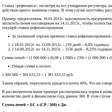
Ставка «рефинанса», несмотря на все ухищрения регулятора, им
действия одного значения ставки. В этом случае неустойку ра
Пример: предположим, 18.01.2012г. задолженность предприятия 
заплатить своим поставщикам на 14.11.2015г., чтобы полность
текущей ставки рефинансирования.
За указанный отрезок времени ставка рефинансирования
с 18.01.2012г. по 13.09.2012г. – 239 дней – 8,0% годовых;
с 14.09.2012г. по 14.11.2015г. – 1156 дней – 8,25% годовых
Сумма пеней = (1 000 000 х (0,08 х 1/300) х 239) + (1 000 000 х (
Общая сумма к оплате:
1 000 000 + 381 633,33 = 1 381 633,33 руб.
Таким образом, переплатить придется почти 40%. Что ни говор
В рассмотренном выше примере рассматривалась норма в размер
количество дней в финансовом году, равное 360. В этом случае 
Сумма пеней = БС x (СР / 360) x Дн.