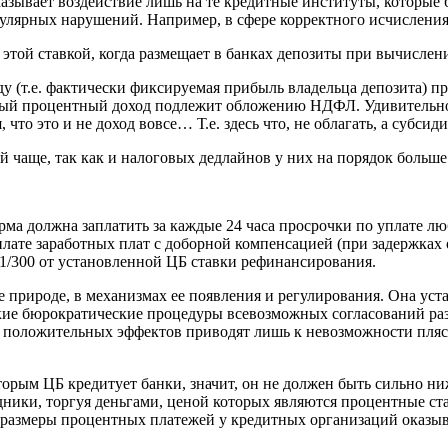
азывает воздействие лишь на те кредитные институты, которые 
улярных нарушений. Например, в сфере корректного исчисления
 этой ставкой, когда размещает в банках депозиты при вычисле
ду (т.е. фактически фиксируемая прибыль владельца депозита)
ный процентный доход подлежит обложению НДФЛ. Удивительной 
что это и не доход вовсе… Т.е. здесь что, не облагать, а субсид
 чаще, так как и налоговых дедлайнов у них на порядок больше
ма должна заплатить за каждые 24 часа просрочки по уплате лю
ыплате заработных плат с доборной компенсацией (при задержках
1/300 от установленной ЦБ ставки рефинансирования.
е природе, в механизмах ее появления и регулирования. Она ус
кие бюрократические процедуры всевозможных согласований разм
 положительных эффектов приводят лишь к невозможности пляск
 которым ЦБ кредитует банки, значит, он не должен быть сильно
едники, торгуя деньгами, ценой которых являются процентные ста
е размеры процентных платежей у кредитных организаций оказы