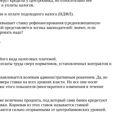
берут кредиты у Центробанка, но относительно нее
 и уплаты налогов.
нии и оплате подоходного налога (НДФЛ).
 превышает ставку рефинансирования (средневзвешенную
представляется логика законодателей: значит, если
ировать надо?
.
бого вида налоговых платежей.
 оплаты труда сверх нормативов, установленных контрактом и
танавливается волевым административным решением. Да, во
ера ставки на всех уровнях власти. Но все они носят
и этого показателя (многократного изменения в течение
 ниже величины процента, под который сами банки кредитуют
вки. Корневая из этих ставок называется ставкой
ваются сильно оторванными от центробанковских уровней.