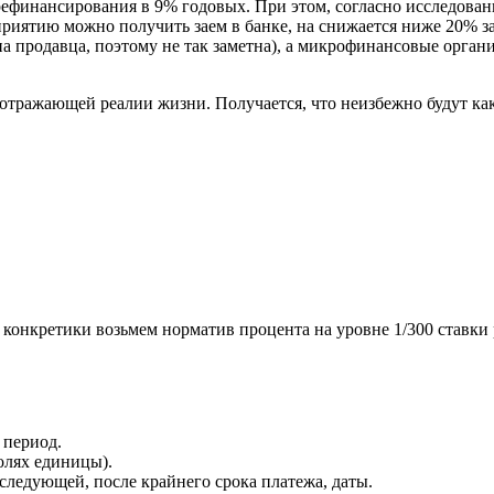
 рефинансирования в 9% годовых. При этом, согласно исследова
приятию можно получить заем в банке, на снижается ниже 20% з
на продавца, поэтому не так заметна), а микрофинансовые орга
не отражающей реалии жизни. Получается, что неизбежно будут 
я конкретики возьмем норматив процента на уровне 1/300 ставки
 период.
олях единицы).
следующей, после крайнего срока платежа, даты.