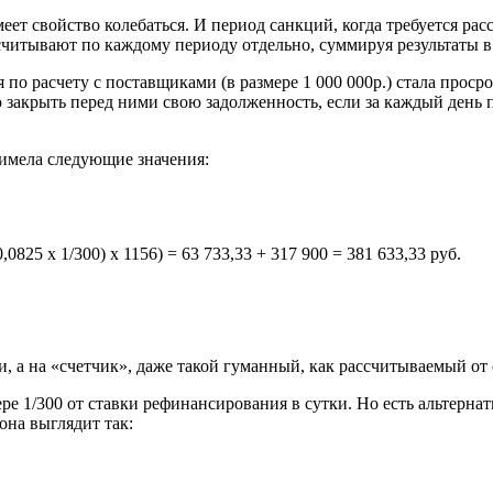
еет свойство колебаться. И период санкций, когда требуется ра
ссчитывают по каждому периоду отдельно, суммируя результаты в
по расчету с поставщиками (в размере 1 000 000р.) стала проср
ю закрыть перед ними свою задолженность, если за каждый день
 имела следующие значения:
0,0825 х 1/300) х 1156) = 63 733,33 + 317 900 = 381 633,33 руб.
и, а на «счетчик», даже такой гуманный, как рассчитываемый от
е 1/300 от ставки рефинансирования в сутки. Но есть альтернат
она выглядит так: