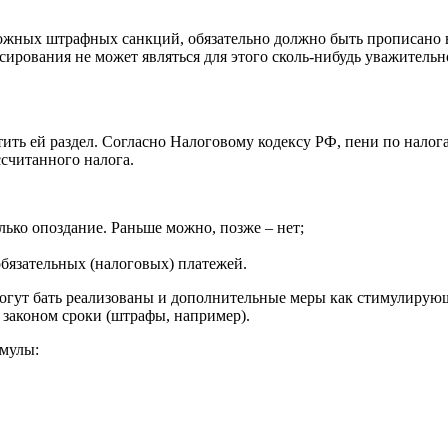
можных штрафных санкций, обязательно должно быть прописано 
сирования не может являться для этого сколь-нибудь уважитель
тить ей раздел. Согласно Налоговому кодексу РФ, пени по нало
считанного налога.
лько опоздание. Раньше можно, позже – нет;
обязательных (налоговых) платежей.
огут бать реализованы и дополнительные меры как стимулирующи
 законом сроки (штрафы, например).
рмулы: