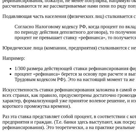
рефинансирования, пожалуй, не менее популярна, напрямую ок
рассчитываются те же рассматриваемые нами пени по ряду поп
Подавляющая часть населения (физических лиц) сталкивается с
Согласно Налоговому кодексу РФ, когда процент по вкла
по периоду действия депозитного договора), то получен
процент не превышает ставку «рефинанса», то получается, 
Юридические лица (компании, предприятия) сталкиваются с ней
Например:
1/300 размера действующей ставки рефинансирования фир
процент «рефинанса» берется за основу при расчете и в
Трудовым кодексом РФ). Это на настоящий момент та же 
Искусственность ставки рефинансирования заложена в самой е
всех странах, как правило, предусмотрены достаточно громозд
характер, формализующий уже принятое волевое решение, и из
короткого промежутка времени).
Раз эта ставка представляет собой процент, в соответствии с
предприятия и граждан. (Т.е. банки здесь выступают, как поср
рефинансирования). Это теоретически, а на практике реальны