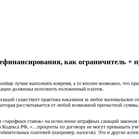
рефинансирования, как ограничитель +
обще лучше выполнять вовремя, а то вполне возможно, что приде
ивации должника исполнить положенный платеж.
заций существует практика наказания за любое маломальское о
 которая рассчитывается от любой возможной причастной суммы. 
я «тарифных ставок» на исчисление штрафных санкций законом
о Кодекса РФ, «…проценты по договору не могут превышать учет
 обязательных платежей (например, налогов). Это и другие аспе