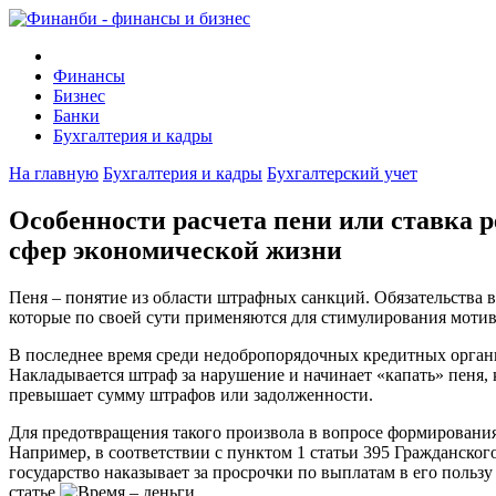
Финансы
Бизнес
Банки
Бухгалтерия и кадры
На главную
Бухгалтерия и кадры
Бухгалтерский учет
Особенности расчета пени или ставка 
сфер экономической жизни
Пеня – понятие из области штрафных санкций. Обязательства во
которые по своей сути применяются для стимулирования мот
В последнее время среди недобропорядочных кредитных органи
Накладывается штраф за нарушение и начинает «капать» пеня,
превышает сумму штрафов или задолженности.
Для предотвращения такого произвола в вопросе формировани
Например, в соответствии с пунктом 1 статьи 395 Гражданског
государство наказывает за просрочки по выплатам в его пользу
статье.