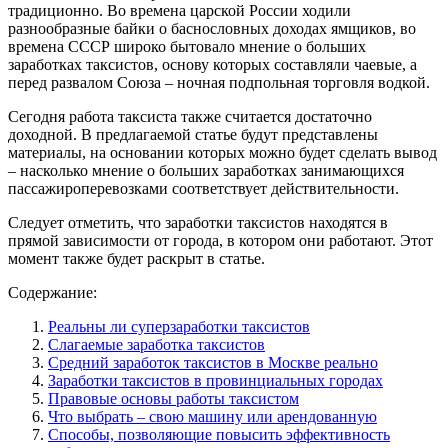
традиционно. Во времена царской России ходили
разнообразные байки о баснословных доходах ямщиков, во
времена СССР широко бытовало мнение о больших
заработках таксистов, основу которых составляли чаевые, а
перед развалом Союза – ночная подпольная торговля водкой.
Сегодня работа таксиста также считается достаточно
доходной. В предлагаемой статье будут представлены
материалы, на основании которых можно будет сделать вывод
– насколько мнение о больших заработках занимающихся
пассажироперевозками соответствует действительности.
Следует отметить, что заработки таксистов находятся в
прямой зависимости от города, в котором они работают. Этот
момент также будет раскрыт в статье.
Содержание:
Реальны ли суперзаработки таксистов
Слагаемые заработка таксистов
Средний заработок таксистов в Москве реально
Заработки таксистов в провинциальных городах
Правовые основы работы таксистом
Что выбрать – свою машину или арендованную
Способы, позволяющие повысить эффективность