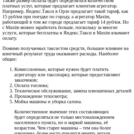
Также размер оплаты будет определяться количеством
платных услуг, которые предлагает клиентам агрегатор.
Например, Яндекс.Такси в Орле предлагает такой тариф, как
15 руб/км при поездке по городу, а агрегатор Maxim,
работающий в том же городе предлагает тариф 14 руб/км. Но
с Maxim можно заработать больше, поскольку за многие
услуги, которые бесплатны в Яндекс.Такси в Maxim взымают
оплату.
Помимо получаемых таксистом средств, большое влияние на
конечный результат труда оказывают расходы. Наиболее
общие:
Комиссионные, которые нужно будет платить
агрегатору или таксопарку, которые предоставляют
заказчиков;
Оплата топлива;
Техническое обслуживание, замена изношенных деталей
Прохождение техосмотра;
Мойка машины и уборка салона.
Количественное значение этих составляющих
будет определяться не только местонахождением
населенного пункта, но и маркой машины, её
возрастом. Чем старее машины – тем она более
изношена, более часто придется менять детали.