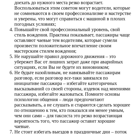
доехать до нужного места резко возрастает.
Воспользоваться этим советом могут водители, которые
не сомневаются в своем профессионализме и мастерстве
и уверены, что могут справиться с машиной в плохих
погодных условиях;
Повышайте свой профессиональный уровень, свой
стиль вождения. Практика показывает, пассажиры чаще
оставляют чаевые тем водителям, которые сумели
произвести положительное впечатление своим
мастерским стилем вождения;
Не нарушайте правил дорожного движения – это
убережет Вас от лишних затрат даже при аварийных
ситуациях, если Вы не будете их виновником;
Не будьте назойливым, не навязывайте пассажирам
разговор, если разговор все-таки завязался по
инициативе пассажира – избегайте категоричных
высказываний со своей стороны, издевок над мнениями
пассажира, избегайте жаловаться. Помните основы
психологии общения – люди предпочитают
рассказывать, а не слушать и стараются сделать хорошее
по отношению к тем, кто показался им менее умным,
чем они сами – для таксиста это резко возрастающая
вероятность того, что пассажир оставит хорошие
чаевые.
Не стоит избегать выездов в праздничные дни – поток