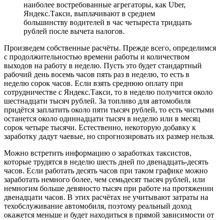
наиболее востребованные агрегаторы, как Uber,
Яндекс.Такси, выплачивают в среднем
большинству водителей в час четыреста тридцать
рублей после вычета налогов.
Произведем собственные расчёты. Прежде всего, определимся
с продолжительностью времени работы и количеством
выходов на работу в неделю. Пусть это будет стандартный
рабочий день восемь часов пять раз в неделю, то есть в
неделю сорок часов. Если взять среднюю оплату при
сотрудничестве с Яндекс.Такси, то в неделю получится около
шестнадцати тысяч рублей. За топливо для автомобиля
придётся заплатить около пяти тысяч рублей, то есть чистыми
останется около одиннадцати тысяч в неделю или в месяц
сорок четыре тысячи. Естественно, некоторую добавку к
заработку дадут чаевые, но спрогнозировать их размер нельзя.
Можно встретить информацию о заработках таксистов,
которые трудятся в неделю шесть дней по двенадцать-десять
часов. Если работать десять часов при таком графике можно
заработать немного более, чем семьдесят тысяч рублей, или
немногим больше девяносто тысяч при работе на протяжении
двенадцати часов. В этих расчётах не учитывают затраты на
техобслуживание автомобиля, поэтому реальный доход
окажется меньше и будет находиться в прямой зависимости от